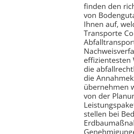
finden den ri
von Bodenguta
Ihnen auf, we
Transporte Co
Abfalltranspo
Nachweisverfah
effizientesten
die abfallrech
die Annahmekr
übernehmen wi
von der Planu
Leistungspaket
stellen bei Be
Erdbaumaßnah
Genehmigunge