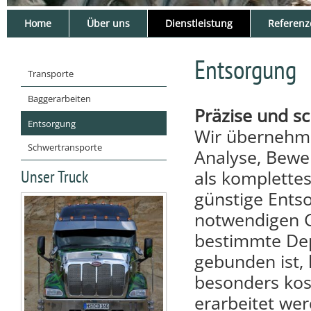
Home
Über uns
Dienstleistung
Referenz
Entsorgung
Transporte
Baggerarbeiten
Präzise und sc
Entsorgung
Wir übernehme
Schwertransporte
Analyse, Bewe
Unser Truck
als komplette
günstige Ent
notwendigen G
bestimmte Dep
gebunden ist,
besonders kos
erarbeitet wer